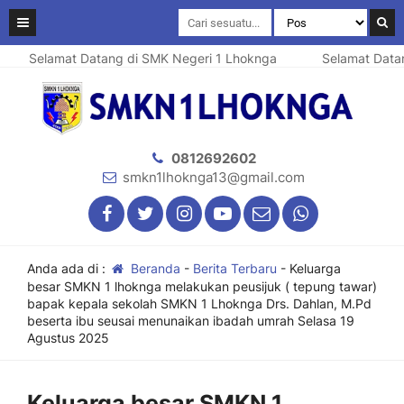
Selamat Datang di SMK Negeri 1 Lhoknga
Selamat Datang d
0812692602
smkn1lhoknga13@gmail.com
Anda ada di :
Beranda
-
Berita Terbaru
-
Keluarga
besar SMKN 1 lhoknga melakukan peusijuk ( tepung tawar)
bapak kepala sekolah SMKN 1 Lhoknga Drs. Dahlan, M.Pd
beserta ibu seusai menunaikan ibadah umrah Selasa 19
Agustus 2025
Keluarga besar SMKN 1