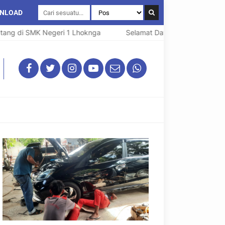
NLOAD
ng di SMK Negeri 1 Lhoknga
Selamat Datang di SMK Negeri 