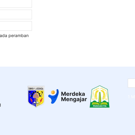
 pada peramban
1 M
1