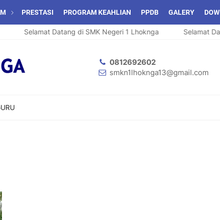
AM
PRESTASI
PROGRAM KEAHLIAN
PPDB
GALERY
DOW
Selamat Datang di SMK Negeri 1 Lhoknga
Selamat Data
0812692602
smkn1lhoknga13@gmail.com
GURU