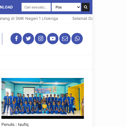
NLOAD
ang di SMK Negeri 1 Lhoknga
Selamat Datang di SMK Negeri
Penulis : taufiq