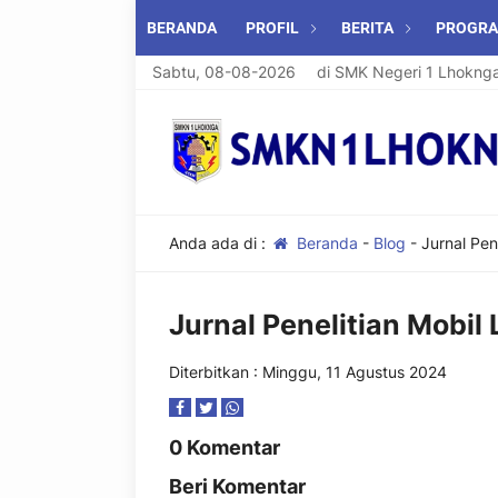
BERANDA
PROFIL
BERITA
PROGR
Sabtu, 08-08-2026
Selamat Datang di SMK Negeri 1 Lhoknga
Anda ada di :
Beranda
-
Blog
-
Jurnal Pen
Jurnal Penelitian Mobil
Diterbitkan : Minggu, 11 Agustus 2024
0 Komentar
Beri Komentar