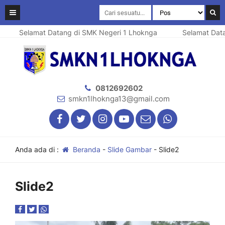
Selamat Datang di SMK Negeri 1 Lhoknga
Selamat Datang d
0812692602
smkn1lhoknga13@gmail.com
Anda ada di :
Beranda
-
Slide Gambar
-
Slide2
Slide2