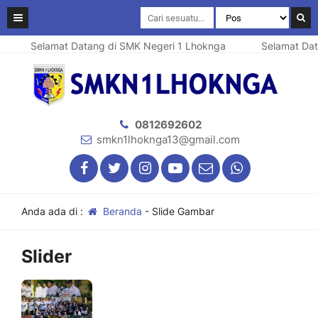
Selamat Datang di SMK Negeri 1 Lhoknga
Selamat Data
0812692602
smkn1lhoknga13@gmail.com
Anda ada di :
Beranda
-
Slide Gambar
Slider