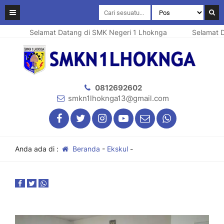
Selamat Datang di SMK Negeri 1 Lhoknga
Selamat D
0812692602
smkn1lhoknga13@gmail.com
Anda ada di :
Beranda
-
Ekskul
-