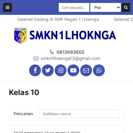
Selamat Datang di SMK Negeri 1 Lhoknga
Selamat D
0812692602
smkn1lhoknga13@gmail.com
Kelas 10
Pencarian
Hasil pencarian akan muncul disini