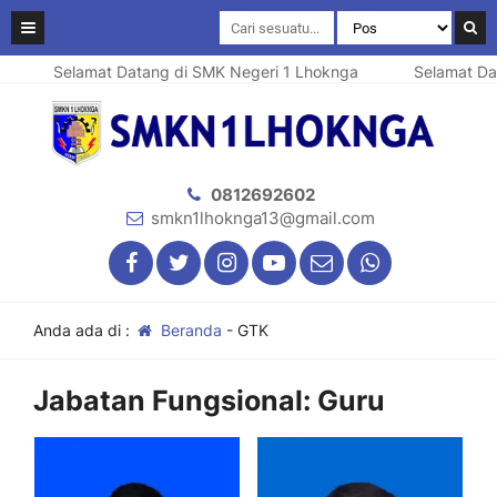
Selamat Datang di SMK Negeri 1 Lhoknga
Selamat Data
0812692602
smkn1lhoknga13@gmail.com
Anda ada di :
Beranda
-
GTK
Jabatan Fungsional:
Guru