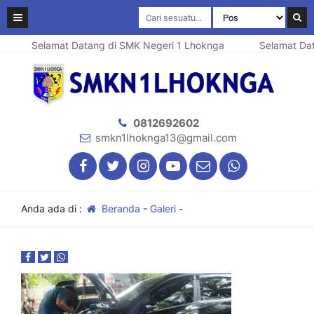
Selamat Datang di SMK Negeri 1 Lhoknga
Selamat Data
0812692602
smkn1lhoknga13@gmail.com
Anda ada di :
Beranda
-
Galeri
-