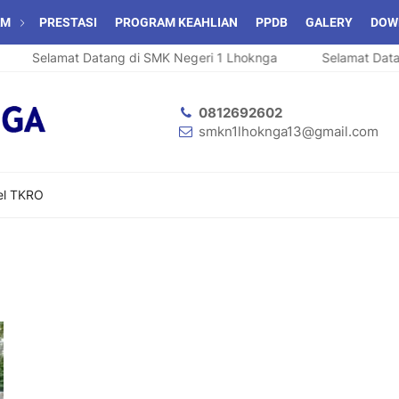
AM
PRESTASI
PROGRAM KEAHLIAN
PPDB
GALERY
DOW
Selamat Datang di SMK Negeri 1 Lhoknga
Selamat Datan
0812692602
smkn1lhoknga13@gmail.com
el TKRO