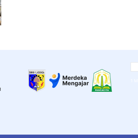
1 M
1