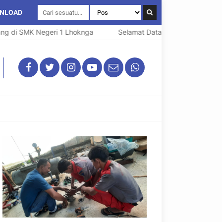
NLOAD
g di SMK Negeri 1 Lhoknga
Selamat Datang di SMK Negeri 1