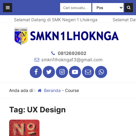
Selamat Datang di SMK Negeri 1 Lhoknga
Selamat Dat
0812692602
smkn1lhoknga13@gmail.com
Anda ada di :
Beranda
-
Course
Tag:
UX Design