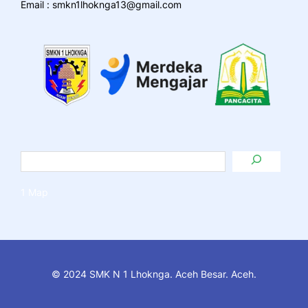
Email : smkn1lhoknga13@gmail.com
1 Map
© 2024 SMK N 1 Lhoknga. Aceh Besar. Aceh.