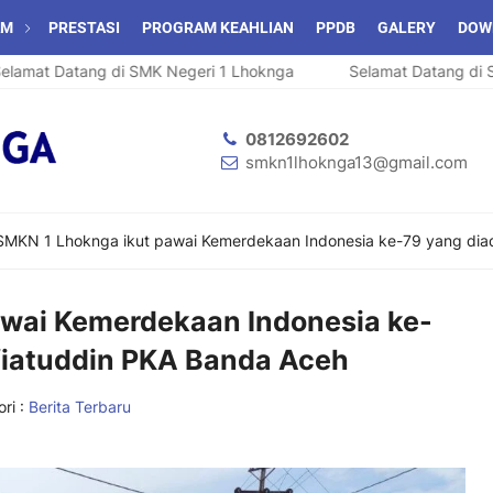
AM
PRESTASI
PROGRAM KEAHLIAN
PPDB
GALERY
DOW
t Datang di SMK Negeri 1 Lhoknga
Selamat Datang di SMK N
0812692602
smkn1lhoknga13@gmail.com
SMKN 1 Lhoknga ikut pawai Kemerdekaan Indonesia ke-79 yang dia
awai Kemerdekaan Indonesia ke-
fiatuddin PKA Banda Aceh
ri :
Berita Terbaru