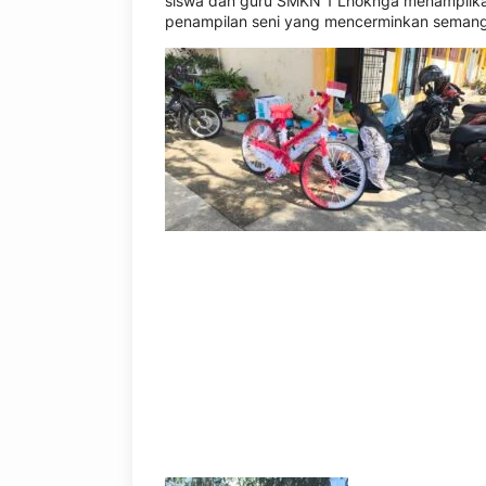
siswa dan guru SMKN 1 Lhoknga menampilkan 
penampilan seni yang mencerminkan seman