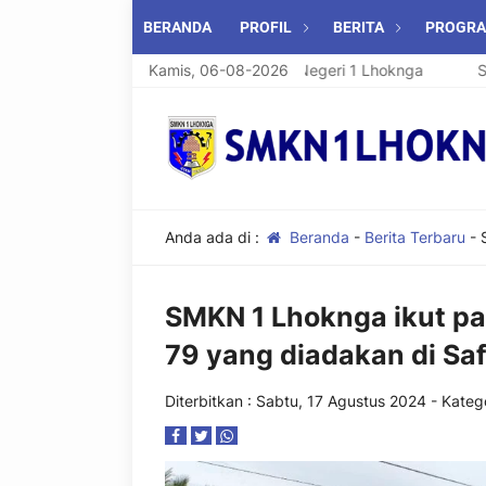
BERANDA
PROFIL
BERITA
PROGR
Selamat Datang di SMK Negeri 1 Lhoknga
Kamis, 06-08-2026
Selama
Anda ada di :
Beranda
-
Berita Terbaru
-
SMKN 1 Lhoknga ikut p
79 yang diadakan di Sa
Diterbitkan :
Sabtu, 17 Agustus 2024
- Katego