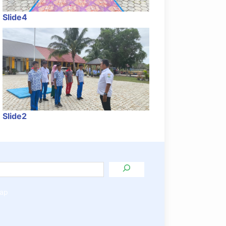
Slide4
Slide2
ap