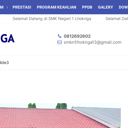
AM
PRESTASI
PROGRAM KEAHLIAN
PPDB
GALERY
DOW
Selamat Datang di SMK Negeri 1 Lhoknga
Selamat Datang 
0812692602
smkn1lhoknga13@gmail.com
lide3