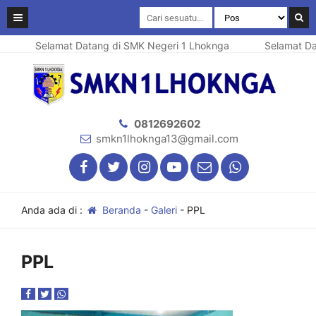
Selamat Datang di SMK Negeri 1 Lhoknga
Selamat Dat
0812692602
smkn1lhoknga13@gmail.com
Anda ada di :
Beranda
-
Galeri
-
PPL
PPL