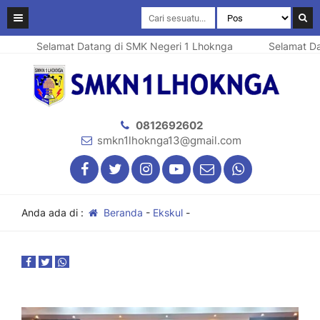
Selamat Datang di SMK Negeri 1 Lhoknga
Selamat Da
0812692602
smkn1lhoknga13@gmail.com
Anda ada di :
Beranda
-
Ekskul
-